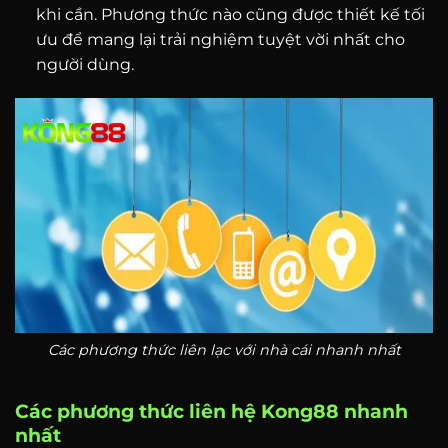
khi cần. Phương thức nào cũng được thiết kế tối
ưu để mang lại trải nghiệm tuyệt vời nhất cho
người dùng.
Các phương thức liên lạc với nhà cái nhanh nhất
Các phương thức liên hệ Kong88 nhanh
nhất