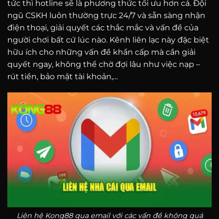
tức thì hotline sẽ là phương thức tối ưu hơn cả. Đội
ngũ CSKH luôn thường trực 24/7 và sẵn sàng nhận
điện thoại, giải quyết các thắc mắc và vấn đề của
người chơi bất cứ lúc nào. Kênh liên lạc này đặc biệt
hữu ích cho những vấn đề khẩn cấp mà cần giải
quyết ngay, không thể chờ đợi lâu như việc nạp –
rút tiền, bảo mật tài khoản,…
Liên hệ Kong88 qua email với các vấn đề không quá