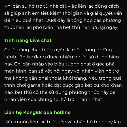
Khi cần sự hỗ trợ từ nhà cái, việc liên lạc đúng cách
sẽ giúp anh em tiết kiệm thời gian và giải quyết vấn
đề hiệu quả nhất. Dưới đây là tổng hợp các phương
thức liên lạc phổ biến mà bet thủ nên lưu lại ngay:
Tính năng Live chat
Chức năng chat trực tuyến là một trong những
kênh liên lạc đang được nhiều người sử dụng hiện
nay. Chỉ cần nhấp vào biểu tượng chat ở góc phải
màn hình, bạn sẽ kết nối ngay với nhân viên hỗ trợ
mà không cần phải thoát khỏi trang. Nếu trong quá
trình chơi game hoặc đặt cược gặp bất cứ khó khăn
nào, bet thủ có thể sử dụng phương thức này để
nhân viên của chúng tôi hỗ trợ nhanh nhất.
Liên hệ Kong88 qua hotline
Nếu muốn liên lạc trực tiếp và nhận hỗ trợ ngay lập