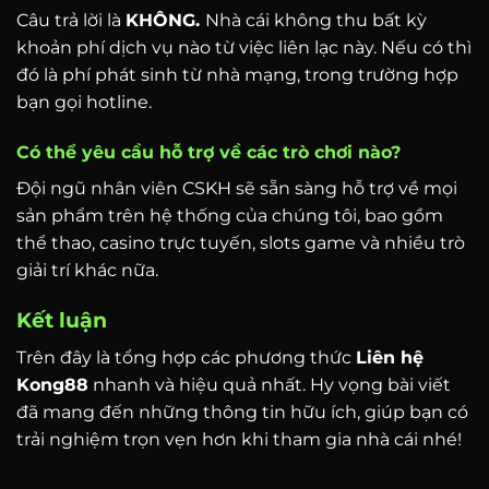
Câu trả lời là
KHÔNG.
Nhà cái không thu bất kỳ
khoản phí dịch vụ nào từ việc liên lạc này. Nếu có thì
đó là phí phát sinh từ nhà mạng, trong trường hợp
bạn gọi hotline.
Có thể yêu cầu hỗ trợ về các trò chơi nào?
Đội ngũ nhân viên CSKH sẽ sẵn sàng hỗ trợ về mọi
sản phẩm trên hệ thống của chúng tôi, bao gồm
thể thao, casino trực tuyến, slots game và nhiều trò
giải trí khác nữa.
Kết luận
Trên đây là tổng hợp các phương thức
Liên hệ
Kong88
nhanh và hiệu quả nhất. Hy vọng bài viết
đã mang đến những thông tin hữu ích, giúp bạn có
trải nghiệm trọn vẹn hơn khi tham gia nhà cái nhé!