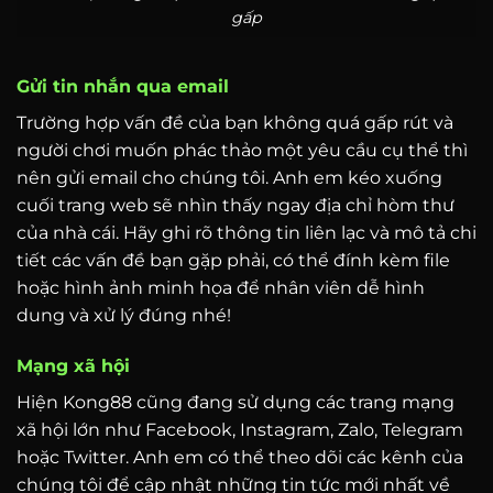
gấp
Gửi tin nhắn qua email
Trường hợp vấn đề của bạn không quá gấp rút và
người chơi muốn phác thảo một yêu cầu cụ thể thì
nên gửi email cho chúng tôi. Anh em kéo xuống
cuối trang web sẽ nhìn thấy ngay địa chỉ hòm thư
của nhà cái. Hãy ghi rõ thông tin liên lạc và mô tả chi
tiết các vấn đề bạn gặp phải, có thể đính kèm file
hoặc hình ảnh minh họa để nhân viên dễ hình
dung và xử lý đúng nhé!
Mạng xã hội
Hiện Kong88 cũng đang sử dụng các trang mạng
xã hội lớn như Facebook, Instagram, Zalo, Telegram
hoặc Twitter. Anh em có thể theo dõi các kênh của
chúng tôi để cập nhật những tin tức mới nhất về