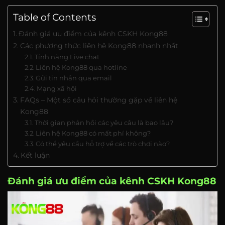
Table of Contents
Đánh giá ưu điểm của kênh CSKH Kong88
Các phương thức liên hệ Kong88 nhanh nhất
Tính năng Live chat
Liên hệ Kong88 qua hotline
Gửi tin nhắn qua email
Mạng xã hội
FAQs – Một số câu hỏi thường gặp về liên hệ
Kong88
Thời gian phản hồi các yêu câu là bao lâu?
Liên hệ Kong88 có mất phí không?
Có thể yêu cầu hỗ trợ về các trò chơi nào?
Kết luận
Đánh giá ưu điểm của kênh CSKH Kong88